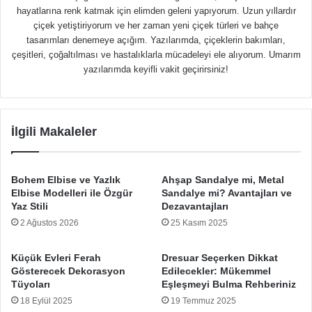
hayatlarına renk katmak için elimden geleni yapıyorum. Uzun yıllardır
çiçek yetiştiriyorum ve her zaman yeni çiçek türleri ve bahçe
tasarımları denemeye açığım. Yazılarımda, çiçeklerin bakımları,
çeşitleri, çoğaltılması ve hastalıklarla mücadeleyi ele alıyorum. Umarım
yazılarımda keyifli vakit geçirirsiniz!
İlgili Makaleler
Bohem Elbise ve Yazlık
Ahşap Sandalye mi, Metal
Elbise Modelleri ile Özgür
Sandalye mi? Avantajları ve
Yaz Stili
Dezavantajları
2 Ağustos 2026
25 Kasım 2025
Küçük Evleri Ferah
Dresuar Seçerken Dikkat
Gösterecek Dekorasyon
Edilecekler: Mükemmel
Tüyoları
Eşleşmeyi Bulma Rehberiniz
18 Eylül 2025
19 Temmuz 2025