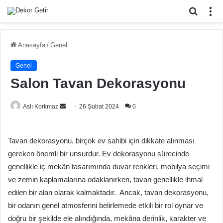
Arama
M
yap
...
Anasayfa
/
Genel
Genel
Salon Tavan Dekorasyonu
Bir
Aslı Korkmaz
26 Şubat 2024
0
e-
posta
Tavan dekorasyonu, birçok ev sahibi için dikkate alınması
göndermek
gereken önemli bir unsurdur. Ev dekorasyonu sürecinde
genellikle iç mekân tasarımında duvar renkleri, mobilya seçimi
ve zemin kaplamalarına odaklanırken, tavan genellikle ihmal
edilen bir alan olarak kalmaktadır. Ancak, tavan dekorasyonu,
bir odanın genel atmosferini belirlemede etkili bir rol oynar ve
doğru bir şekilde ele alındığında, mekâna derinlik, karakter ve