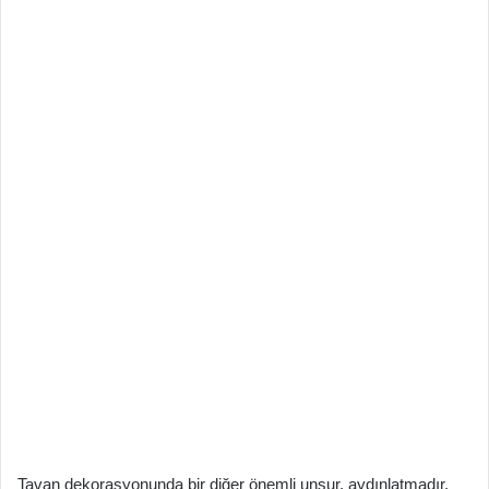
Tavan dekorasyonunda bir diğer önemli unsur, aydınlatmadır.