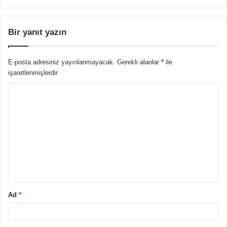
Bir yanıt yazın
E-posta adresiniz yayınlanmayacak.
Gerekli alanlar
*
ile
işaretlenmişlerdir
Y
o
r
u
m
*
Ad
*