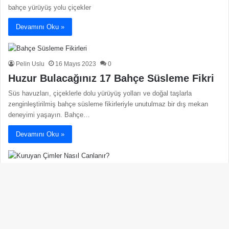
bahçe yürüyüş yolu çiçekler
Devamını Oku »
Pelin Uslu
16 Mayıs 2023
0
Huzur Bulacağınız 17 Bahçe Süsleme Fikri
Süs havuzları, çiçeklerle dolu yürüyüş yolları ve doğal taşlarla
zenginleştirilmiş bahçe süsleme fikirleriyle unutulmaz bir dış mekan
deneyimi yaşayın. Bahçe…
Devamını Oku »
Pelin Uslu
27 Nisan 2023
0
Kuruyan Çimler Nasıl Canlanır ve
Yeşillenir?
Ba
Kuruyan çimler nasıl canlanır ve yeşillenir konusunda doğru adım
dö
atabilmeniz için yapmanız gerekenleri sıraladık. Uygun tekniklerle