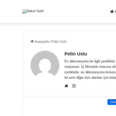
Anasayfa
/
Pelin Uslu
Pelin Uslu
Ev dekorasyonu ile ilgili yenilikle
veriyorum. İç Mimarlık mezunu ol
içeriklerle, ev dekorasyonu konus
bir evin diğer tüm alanları için bul
Instagram
Web
sitesi
Gen