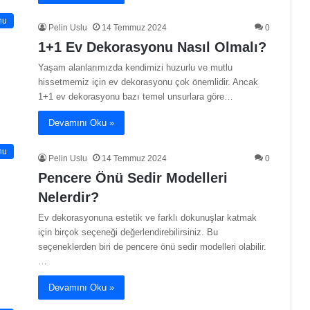
nu
Pelin Uslu
14 Temmuz 2024
0
1+1 Ev Dekorasyonu Nasıl Olmalı?
Yaşam alanlarımızda kendimizi huzurlu ve mutlu
hissetmemiz için ev dekorasyonu çok önemlidir. Ancak
1+1 ev dekorasyonu bazı temel unsurlara göre…
Devamını Oku »
nu
Pelin Uslu
14 Temmuz 2024
0
Pencere Önü Sedir Modelleri
Nelerdir?
Ev dekorasyonuna estetik ve farklı dokunuşlar katmak
için birçok seçeneği değerlendirebilirsiniz. Bu
seçeneklerden biri de pencere önü sedir modelleri olabilir.
…
Devamını Oku »