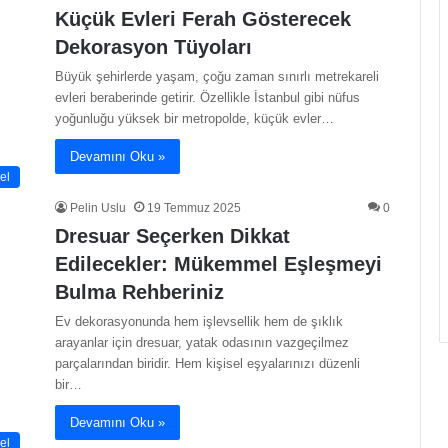
Küçük Evleri Ferah Gösterecek
Dekorasyon Tüyoları
Büyük şehirlerde yaşam, çoğu zaman sınırlı metrekareli
evleri beraberinde getirir. Özellikle İstanbul gibi nüfus
yoğunluğu yüksek bir metropolde, küçük evler…
Devamını Oku »
el
Pelin Uslu
19 Temmuz 2025
0
Dresuar Seçerken Dikkat
Edilecekler: Mükemmel Eşleşmeyi
Bulma Rehberiniz
Ev dekorasyonunda hem işlevsellik hem de şıklık
arayanlar için dresuar, yatak odasının vazgeçilmez
parçalarından biridir. Hem kişisel eşyalarınızı düzenli
bir…
Devamını Oku »
el