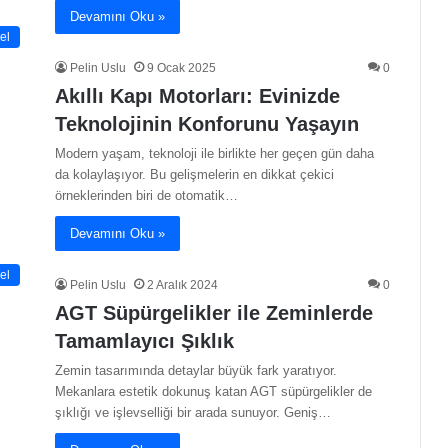
Devamını Oku »
el
Pelin Uslu
9 Ocak 2025
0
Akıllı Kapı Motorları: Evinizde
Teknolojinin Konforunu Yaşayın
Modern yaşam, teknoloji ile birlikte her geçen gün daha
da kolaylaşıyor. Bu gelişmelerin en dikkat çekici
örneklerinden biri de otomatik…
Devamını Oku »
el
Pelin Uslu
2 Aralık 2024
0
AGT Süpürgelikler ile Zeminlerde
Tamamlayıcı Şıklık
Zemin tasarımında detaylar büyük fark yaratıyor.
Mekanlara estetik dokunuş katan AGT süpürgelikler de
şıklığı ve işlevselliği bir arada sunuyor. Geniş…