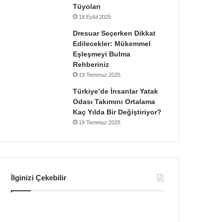
Tüyoları
18 Eylül 2025
Dresuar Seçerken Dikkat
Edilecekler: Mükemmel
Eşleşmeyi Bulma
Rehberiniz
19 Temmuz 2025
Türkiye’de İnsanlar Yatak
Odası Takımını Ortalama
Kaç Yılda Bir Değiştiriyor?
19 Temmuz 2025
İlginizi Çekebilir