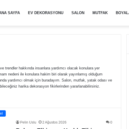
ANA SAYFA
EV DEKORASYONU
SALON
MUTFAK
BOYAL
ri ve trendler hakkında insanlara yardımcı olacak konulara yer
mam nedeni ile konulara hakim biri olarak yayınlamış olduğum
unda yardımcı olmak için buradayım. Salon, mutfak, yatak odası ve
abileceğiniz harika dekorasyon fikirlerinden yararlanabilirsiniz.
el
Pelin Uslu
2 Ağustos 2026
0