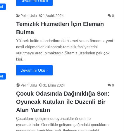
Devamını Oku »
el
Pelin Uslu
1 Aralık 2024
0
Temizlik Hizmetleri İçin Eleman
Bulma
Yüksek kalite standartlarında hizmet veren firmamız yeni
nesil ekipmanlar kullanarak temizlik faaliyetlerini
yürütmeye aracı olmaktadır. Sitemiz üzerinden pek çok
kişi…
Devamını Oku »
el
Pelin Uslu
31 Ekim 2024
0
Çocuk Odasında Dağınıklığa Son:
Oyuncak Kutuları ile Düzenli Bir
Alan Yaratın
Çocukların gelişiminde oyuncaklar önemli rol
oynamaktadır. Genellikle gelişme çağındaki çocukların
oyuncakları kurdukları bağ, ilerleyen yaşlarındaki