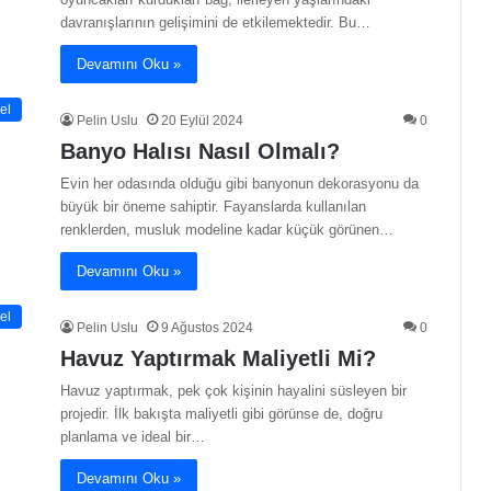
davranışlarının gelişimini de etkilemektedir. Bu…
Devamını Oku »
el
Pelin Uslu
20 Eylül 2024
0
Banyo Halısı Nasıl Olmalı?
Evin her odasında olduğu gibi banyonun dekorasyonu da
büyük bir öneme sahiptir. Fayanslarda kullanılan
renklerden, musluk modeline kadar küçük görünen…
Devamını Oku »
el
Pelin Uslu
9 Ağustos 2024
0
Havuz Yaptırmak Maliyetli Mi?
Havuz yaptırmak, pek çok kişinin hayalini süsleyen bir
projedir. İlk bakışta maliyetli gibi görünse de, doğru
planlama ve ideal bir…
Devamını Oku »