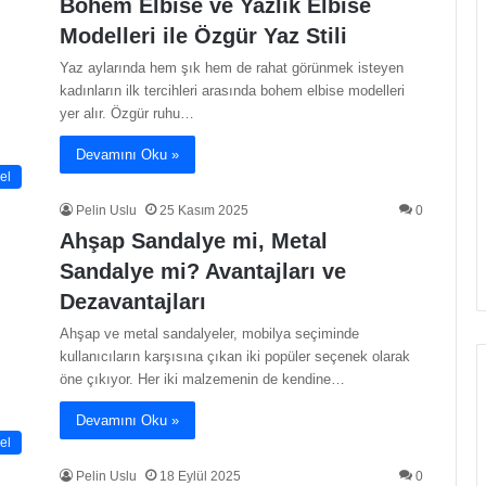
Bohem Elbise ve Yazlık Elbise
Modelleri ile Özgür Yaz Stili
Yaz aylarında hem şık hem de rahat görünmek isteyen
kadınların ilk tercihleri arasında bohem elbise modelleri
yer alır. Özgür ruhu…
Devamını Oku »
el
Pelin Uslu
25 Kasım 2025
0
Ahşap Sandalye mi, Metal
Sandalye mi? Avantajları ve
Dezavantajları
Ahşap ve metal sandalyeler, mobilya seçiminde
kullanıcıların karşısına çıkan iki popüler seçenek olarak
öne çıkıyor. Her iki malzemenin de kendine…
Devamını Oku »
el
Pelin Uslu
18 Eylül 2025
0