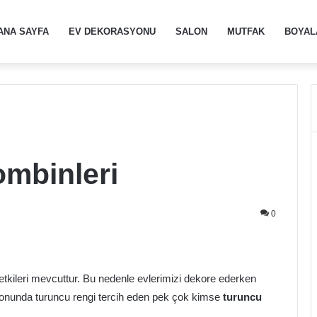
ANA SAYFA
EV DEKORASYONU
SALON
MUTFAK
BOYAL
mbinleri
0
etkileri mevcuttur. Bu nedenle evlerimizi dekore ederken
yonunda turuncu rengi tercih eden pek çok kimse
turuncu