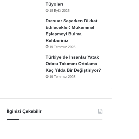
Tüyoları
18 Eylül 2025
Dresuar Seçerken Dikkat
Edilecekler: Mükemmel
Eşleşmeyi Bulma
Rehberiniz
19 Temmuz 2025
Türkiye’de İnsanlar Yatak
Odası Takımını Ortalama
Kaç Yılda Bir Değiştiriyor?
19 Temmuz 2025
İlginizi Çekebilir