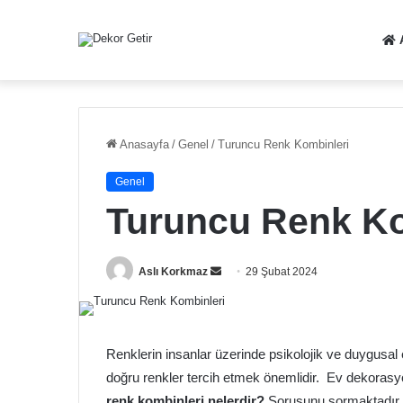
Anasayfa
/
Genel
/
Turuncu Renk Kombinleri
Genel
Turuncu Renk Ko
Bir
Aslı Korkmaz
29 Şubat 2024
e-
posta
göndermek
Renklerin insanlar üzerinde psikolojik ve duygusal 
doğru renkler tercih etmek önemlidir. Ev dekoras
renk kombinleri nelerdir?
Sorusunu sormaktadır.