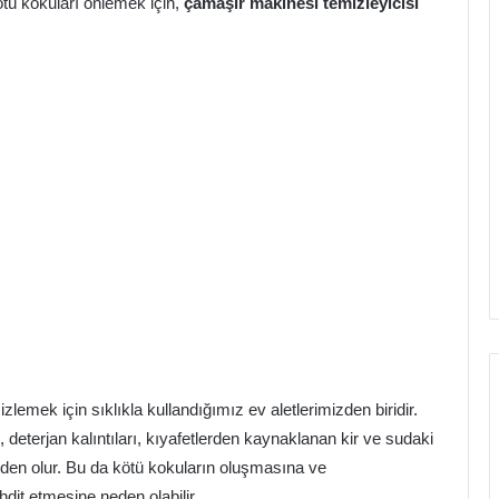
tü kokuları önlemek için,
çamaşır makinesi temizleyicisi
lemek için sıklıkla kullandığımız ev aletlerimizden biridir.
 deterjan kalıntıları, kıyafetlerden kaynaklanan kir ve sudaki
eden olur. Bu da kötü kokuların oluşmasına ve
hdit etmesine neden olabilir.