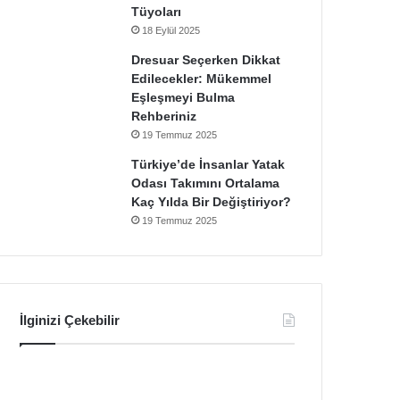
Tüyoları
18 Eylül 2025
Dresuar Seçerken Dikkat
Edilecekler: Mükemmel
Eşleşmeyi Bulma
Rehberiniz
19 Temmuz 2025
Türkiye’de İnsanlar Yatak
Odası Takımını Ortalama
Kaç Yılda Bir Değiştiriyor?
19 Temmuz 2025
İlginizi Çekebilir