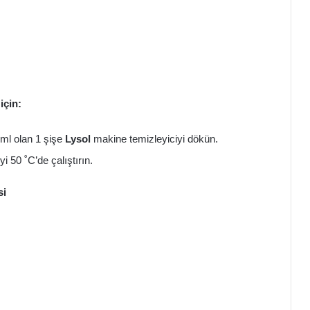
için:
ml olan 1 şişe
Lysol
makine temizleyiciyi dökün.
 50 ˚C’de çalıştırın.
si