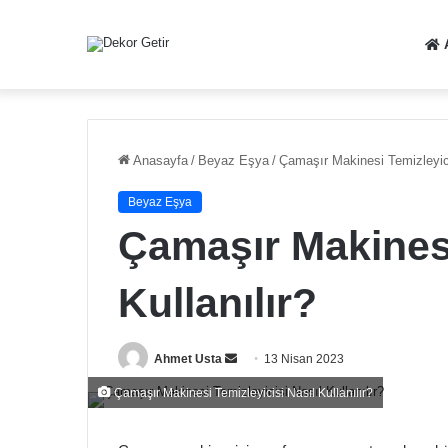
Anasayfa
/
Beyaz Eşya
/
Çamaşır Makinesi Temizleyici
Beyaz Eşya
Çamaşır Makinesi
Kullanılır?
Bir
Ahmet Usta
13 Nisan 2023
e-
Çamaşır Makinesi Temizleyicisi Nasıl Kullanılır?
posta
göndermek