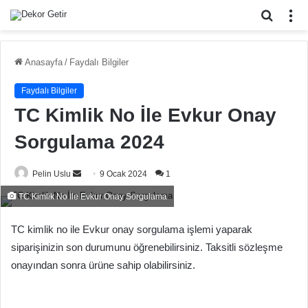
Arama
M
yap
...
Anasayfa
/
Faydalı Bilgiler
Faydalı Bilgiler
TC Kimlik No İle Evkur Onay
Sorgulama 2024
Bir
Pelin Uslu
9 Ocak 2024
1
e-
TC Kimlik No İle Evkur Onay Sorgulama
posta
göndermek
TC kimlik no ile Evkur onay sorgulama işlemi yaparak
siparişinizin son durumunu öğrenebilirsiniz. Taksitli sözleşme
onayından sonra ürüne sahip olabilirsiniz.