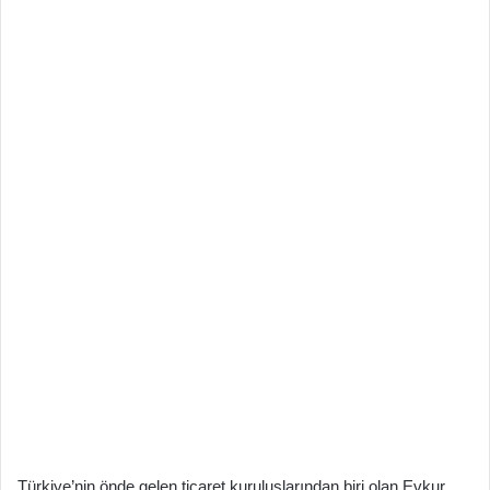
Türkiye’nin önde gelen ticaret kuruluşlarından biri olan Evkur,