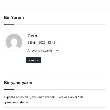
Bir Yorum
d
Cem
e
3 Ekim 2023, 23:42
d
Alışveriş yapabilirmiyim
i
k
Yanıtla
i
:
Bir yanıt yazın
E-posta adresiniz yayınlanmayacak.
Gerekli alanlar
*
ile
işaretlenmişlerdir