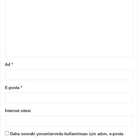
Y
o
r
u
m
*
Ad
*
E-posta
*
İnternet sitesi
Daha sonraki yorumlarımda kullanılması için adım, e-posta