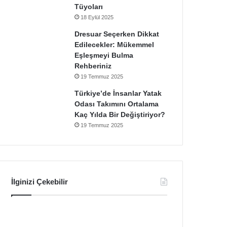
Tüyoları
18 Eylül 2025
Dresuar Seçerken Dikkat
Edilecekler: Mükemmel
Eşleşmeyi Bulma
Rehberiniz
19 Temmuz 2025
Türkiye’de İnsanlar Yatak
Odası Takımını Ortalama
Kaç Yılda Bir Değiştiriyor?
19 Temmuz 2025
İlginizi Çekebilir