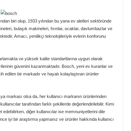
an biri olup, 1933 yılından bu yana ev aletleri sektöründe
eleri, bulaşık makineleri, fırınlar, ocaklar, davlumbazlar ve
ektedir. Amacı, yenilikçi teknolojileriyle evlerin konforunu
sarlamakta ve yüksek kalite standartlarına uygun olarak
erilerinin güvenini kazanmaktadır. Bosch, yeni ev kuranlar ve
cih edilen bir markadır ve hayatı kolaylaştıran ürünler
eşya markası olsa da, her kullanıcı markanın ürünlerinden
lanıcılar tarafından farklı şekillerde değerlendirilebilir. Kimi
 edebilirken, diğer kullanıcılar ise memnuniyetlerini dile
önce iyi bir araştırma yapmanız ve ürünler hakkında kullanıcı