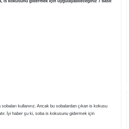
, is kokusunu gidermek için uygulayabileceğiniz 7 basit
la sobaları kullanırız. Ancak bu sobalardan çıkan is kokusu
r. İyi haber şu ki, soba is kokusunu gidermek için