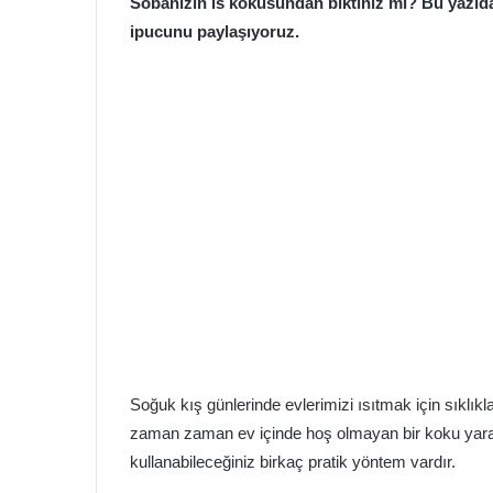
Sobanızın is kokusundan bıktınız mı? Bu yazıda
ipucunu paylaşıyoruz.
Soğuk kış günlerinde evlerimizi ısıtmak için sıklık
zaman zaman ev içinde hoş olmayan bir koku yaratı
kullanabileceğiniz birkaç pratik yöntem vardır.