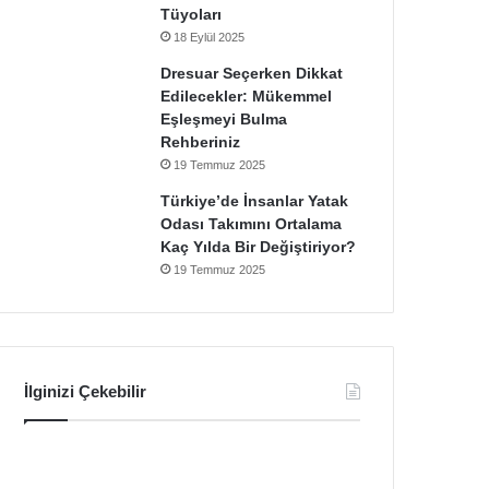
Tüyoları
18 Eylül 2025
Dresuar Seçerken Dikkat
Edilecekler: Mükemmel
Eşleşmeyi Bulma
Rehberiniz
19 Temmuz 2025
Türkiye’de İnsanlar Yatak
Odası Takımını Ortalama
Kaç Yılda Bir Değiştiriyor?
19 Temmuz 2025
İlginizi Çekebilir