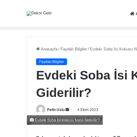
Anasayfa
/
Faydalı Bilgiler
/
Evdeki Soba İsi Kokusu Nas
Faydalı Bilgiler
Evdeki Soba İsi 
Giderilir?
Bir
Pelin Uslu
4 Ekim 2023
e-
Evdeki Soba İsi Kokusu Nasıl Giderilir?
posta
göndermek