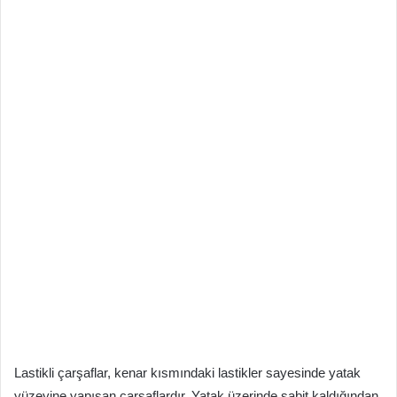
Lastikli çarşaflar, kenar kısmındaki lastikler sayesinde yatak
yüzeyine yapışan çarşaflardır. Yatak üzerinde sabit kaldığından