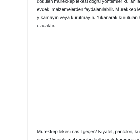
dökülen mürekkep lekesi doğru yöntemler kullanılara
evdeki malzemelerden faydalanılabilir. Mürekkep lek
yıkamayın veya kurutmayın. Yıkanarak kurutulan k
olacaktır.
Mürekkep lekesi nasıl geçer? Kıyafet, pantolon, ku
geçer? Evdeki malzemeleri kullanarak kurumuş müre