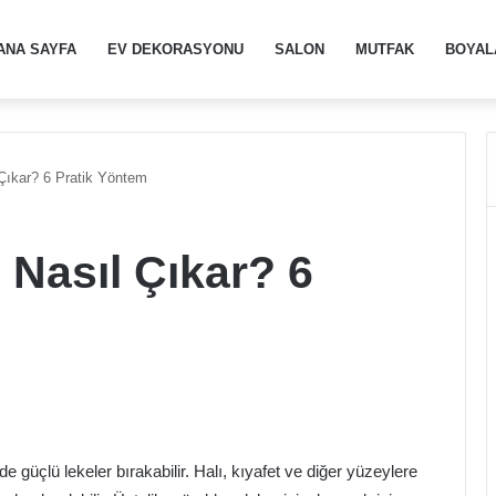
ANA SAYFA
EV DEKORASYONU
SALON
MUTFAK
BOYAL
Çıkar? 6 Pratik Yöntem
Nasıl Çıkar? 6
üçlü lekeler bırakabilir. Halı, kıyafet ve diğer yüzeylere