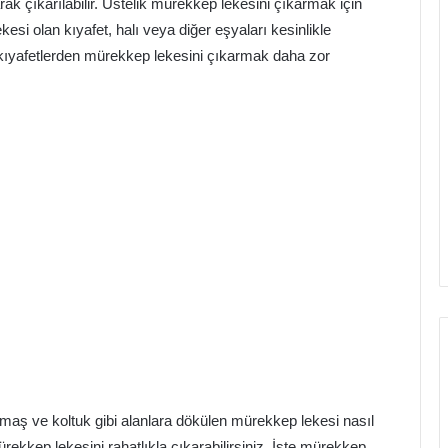
k çıkarılabilir. Üstelik mürekkep lekesini çıkarmak için
esi olan kıyafet, halı veya diğer eşyaları kesinlikle
ıyafetlerden mürekkep lekesini çıkarmak daha zor
maş ve koltuk gibi alanlara dökülen mürekkep lekesi nasıl
kkep lekesini rahatlıkla çıkarabilirsiniz. İşte mürekkep