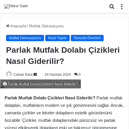
Arama
M
yap
...
Anasayfa
/
Mutfak Dekorasyonu
Mutfak Dekorasyonu
Nasıl Yapılır
Temizlik Önerileri
Parlak Mutfak Dolabı Çizikleri
Nasıl Giderilir?
Bir
Canan Kara
24 Haziran 2024
0
e-
Parlak Mutfak Dolabı Çizikleri Nasıl Giderilir?
posta
göndermek
Parlak Mutfak Dolabı Çizikleri Nasıl Giderilir?
Parlak mutfak
dolapları, mutfakların modern ve şık görünmesini sağlar. Ancak,
zamanla çizikler ve lekeler dolapların estetik görünümünü
bozabilir. Çizikler, mutfak dolaplarındaki pürüzsüz ve parlak
yüzeyi etkileyerek dolapların eski ve bakımsız görünmesine