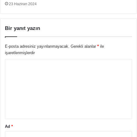
23 Haziran 2024
Bir yanıt yazın
E-posta adresiniz yayınlanmayacak.
Gerekli alanlar
*
ile
işaretlenmişlerdir
Y
o
r
u
m
*
Ad
*