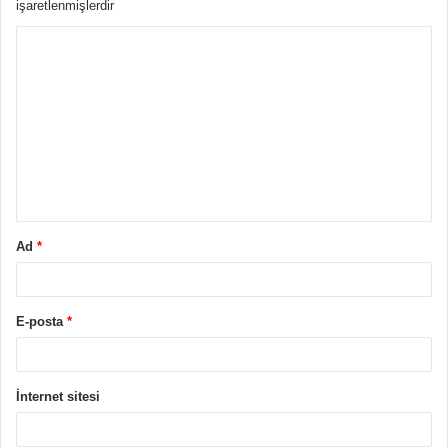
işaretlenmişlerdir
Y
o
r
u
m
*
Ad
*
E-posta
*
İnternet sitesi