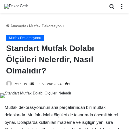
Arama
M
yap
...
Anasayfa
/
Mutfak Dekorasyonu
Mutfak Dekorasyonu
Standart Mutfak Dolabı
Ölçüleri Nelerdir, Nasıl
Olmalıdır?
Bir
Pelin Uslu
5 Ocak 2024
0
e-
posta
göndermek
Mutfak dekorasyonunun ana parçalarından biri mutfak
dolaplarıdır. Mutfak dolabı ölçüleri de tasarımda önemli bir rol
oynar. Dolaplarda kullanılan malzeme ve işçiliğin yanı sıra