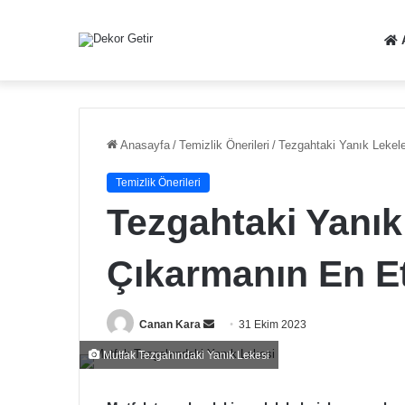
Anasayfa
/
Temizlik Önerileri
/
Tezgahtaki Yanık Lekeler
Temizlik Önerileri
Tezgahtaki Yanık
Çıkarmanın En Etk
Bir
Canan Kara
31 Ekim 2023
e-
Mutfak Tezgahındaki Yanık Lekesi
posta
göndermek