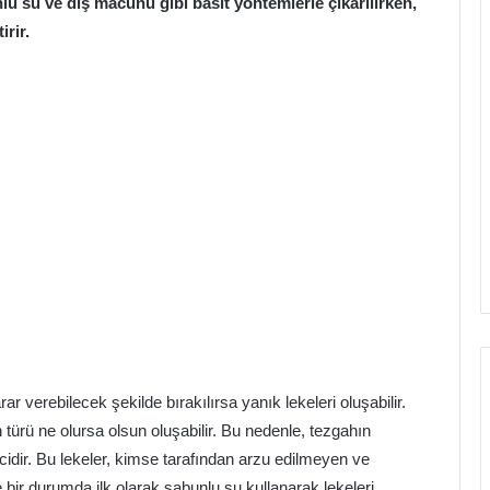
lu su ve diş macunu gibi basit yöntemlerle çıkarılırken,
rir.
r verebilecek şekilde bırakılırsa yanık lekeleri oluşabilir.
n türü ne olursa olsun oluşabilir. Bu nedenle, tezgahın
idir. Bu lekeler, kimse tarafından arzu edilmeyen ve
bir durumda ilk olarak sabunlu su kullanarak lekeleri