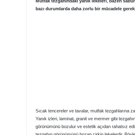
Mutfak tezgahındaki yanık lekeleri, bazen sabun
bazı durumlarda daha zorlu bir mücadele gerekti
Sıcak tencereler ve tavalar, mutfak tezgahlarına zara
Yanık izleri, laminat, granit ve mermer gibi tezgahı
görünümünü bozulur ve estetik açıdan rahatsız edic
tezgahın görünümünü bozan çirkin lekelerdir. Böyle 