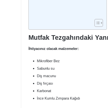
Mutfak Tezgahındaki Yanı
İhtiyacınız olacak malzemeler:
Mikrofiber Bez
Sabunlu su
Diş macunu
Diş fırçası
Karbonat
İnce Kumlu Zımpara Kağıdı