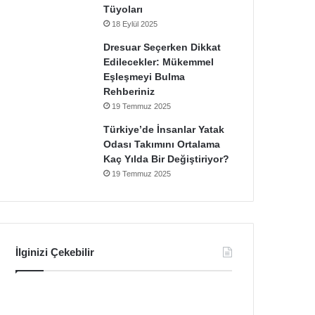
Tüyoları
18 Eylül 2025
Dresuar Seçerken Dikkat
Edilecekler: Mükemmel
Eşleşmeyi Bulma
Rehberiniz
19 Temmuz 2025
Türkiye’de İnsanlar Yatak
Odası Takımını Ortalama
Kaç Yılda Bir Değiştiriyor?
19 Temmuz 2025
İlginizi Çekebilir