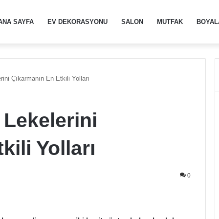
ANA SAYFA
EV DEKORASYONU
SALON
MUTFAK
BOYAL
ini Çıkarmanın En Etkili Yolları
 Lekelerini
ili Yolları
0