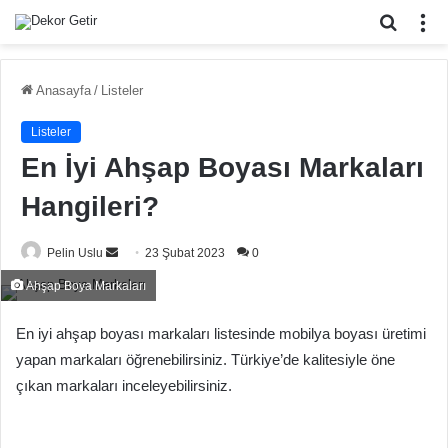
Arama
M
yap
...
Anasayfa
/
Listeler
Listeler
En İyi Ahşap Boyası Markaları
Hangileri?
Bir
Pelin Uslu
23 Şubat 2023
0
e-
Ahşap Boya Markaları
posta
göndermek
En iyi ahşap boyası markaları listesinde mobilya boyası üretimi
yapan markaları öğrenebilirsiniz. Türkiye’de kalitesiyle öne
çıkan markaları inceleyebilirsiniz.