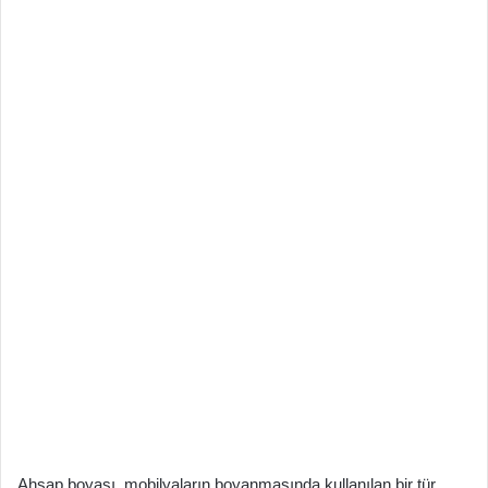
Ahşap boyası, mobilyaların boyanmasında kullanılan bir tür