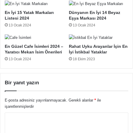
En İyi 15 Yatak Markaları
Dünyanın En İyi 14 Beyaz
Listesi 2024
Eşya Markası 2024
13 Ocak 2024
13 Ocak 2024
En Güzel Cafe İsimleri 2024 –
Rahat Uyku Arayanlar İçin En
Yaratıcı Mekan İsim Önerileri
İyi İstikbal Yataklar
13 Ocak 2024
18 Ekim 2023
Bir yanıt yazın
E-posta adresiniz yayınlanmayacak.
Gerekli alanlar
*
ile
işaretlenmişlerdir
Y
o