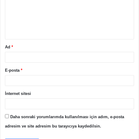
r
u
m
*
Ad
*
E-posta
*
İnternet sitesi
Daha sonraki yorumlarımda kullanılması için adım, e-posta
adresim ve site adresim bu tarayıcıya kaydedilsin.