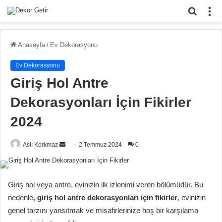
Arama
M
yap
...
Anasayfa
/
Ev Dekorasyonu
Ev Dekorasyonu
Giriş Hol Antre
Dekorasyonları İçin Fikirler
2024
Bir
Aslı Korkmaz
2 Temmuz 2024
0
e-
posta
göndermek
Giriş hol veya antre, evinizin ilk izlenimi veren bölümüdür. Bu
nedenle,
giriş hol antre dekorasyonları için fikirler
, evinizin
genel tarzını yansıtmak ve misafirlerinize hoş bir karşılama