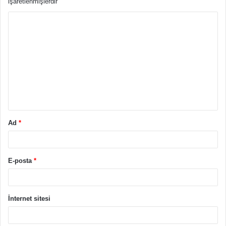
işaretlenmişlerdir
Y
o
r
u
m
*
Ad
*
E-posta
*
İnternet sitesi