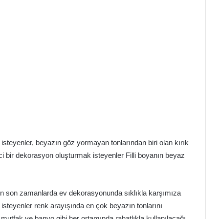
 isteyenler, beyazın göz yormayan tonlarından biri olan kırık
rici bir dekorasyon oluşturmak isteyenler Filli boyanın beyaz
ı için son zamanlarda ev dekorasyonunda sıklıkla karşımıza
k isteyenler renk arayışında en çok beyazın tonlarını
ı, mutfak ve banyo gibi her ortamında rahatlıkla kullanılacağı