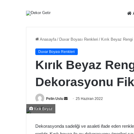
Anasayfa
/
Duvar Boyası Renkleri
/
Kırık Beyaz Rengi 
Duvar Boyası Renkleri
Kırık Beyaz Rengi
Dekorasyonu Fiki
Bir
Pelin Uslu
25 Haziran 2022
e-
Kırık Beyaz
posta
göndermek
Dekorasyonda sadeliği ve asaleti ifade eden renkle
renktir. Kırık beyaz ile ev dekorasyonu önerileri 