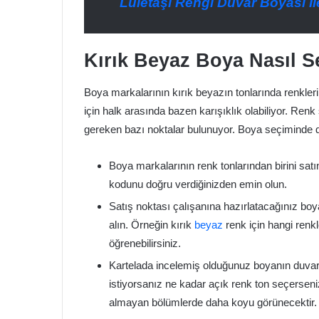
Lületaşı Rengi Duvar Boyası İ
Kırık Beyaz Boya Nasıl Se
Boya markalarının kırık beyazın tonlarında renkleri
için halk arasında bazen karışıklık olabiliyor. Ren
gereken bazı noktalar bulunuyor. Boya seçiminde d
Boya markalarının renk tonlarından birini sat
kodunu doğru verdiğinizden emin olun.
Satış noktası çalışanına hazırlatacağınız boy
alın. Örneğin kırık
beyaz
renk için hangi renkle
öğrenebilirsiniz.
Kartelada incelemiş olduğunuz boyanın duvar
istiyorsanız ne kadar açık renk ton seçersen
almayan bölümlerde daha koyu görünecektir. I