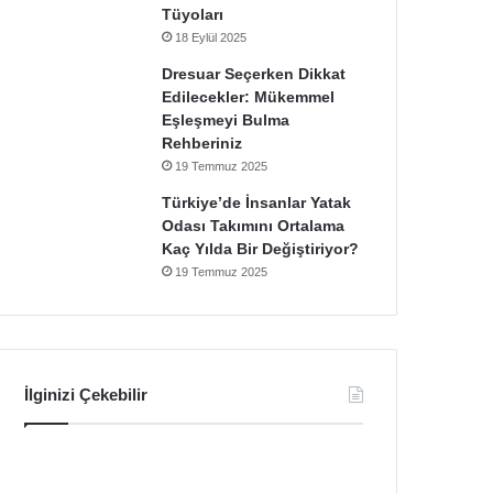
Tüyoları
18 Eylül 2025
Dresuar Seçerken Dikkat
Edilecekler: Mükemmel
Eşleşmeyi Bulma
Rehberiniz
19 Temmuz 2025
Türkiye’de İnsanlar Yatak
Odası Takımını Ortalama
Kaç Yılda Bir Değiştiriyor?
19 Temmuz 2025
İlginizi Çekebilir