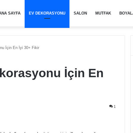
ANA SAYFA
EV DEKORASYONU
SALON
MUTFAK
BOYAL
 İçin En İyi 30+ Fikir
orasyonu İçin En
1