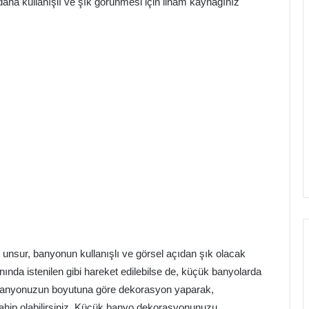
 daha kullanışlı ve şık görünmesi için ilham kaynağınız
sur, banyonun kullanışlı ve görsel açıdan şık olacak
ında istenilen gibi hareket edilebilse de, küçük banyolarda
 banyonuzun boyutuna göre dekorasyon yaparak,
ahip olabilirsiniz. Küçük banyo dekorasyonunuzu