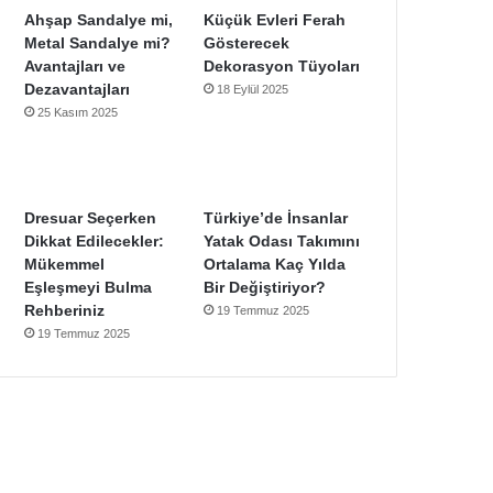
Ahşap Sandalye mi,
Küçük Evleri Ferah
Metal Sandalye mi?
Gösterecek
Avantajları ve
Dekorasyon Tüyoları
Dezavantajları
18 Eylül 2025
25 Kasım 2025
Dresuar Seçerken
Türkiye’de İnsanlar
Dikkat Edilecekler:
Yatak Odası Takımını
Mükemmel
Ortalama Kaç Yılda
Eşleşmeyi Bulma
Bir Değiştiriyor?
Rehberiniz
19 Temmuz 2025
19 Temmuz 2025