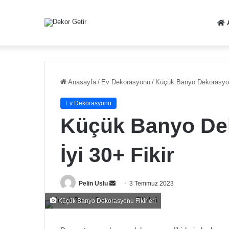
Anasayfa
/
Ev Dekorasyonu
/
Küçük Banyo Dekorasyonu
Ev Dekorasyonu
Küçük Banyo Dek
İyi 30+ Fikir
Bir
Pelin Uslu
3 Temmuz 2023
e-
Küçük Banyo Dekorasyonu Fikirleri
posta
göndermek