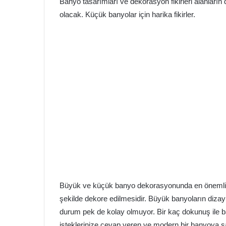
Banyo tasarımları ve dekorasyon fikirleri alanların
olacak. Küçük banyolar için harika fikirler.
Büyük ve küçük banyo dekorasyonunda en önemli un
şekilde dekore edilmesidir. Büyük banyoların dizayn
durum pek de kolay olmuyor. Bir kaç dokunuş ile
isteklerinize cevap veren ve modern bir banyoya s