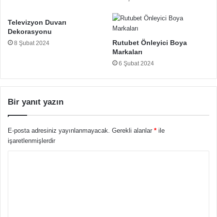
Televizyon Duvarı
Dekorasyonu
Rutubet Önleyici Boya
8 Şubat 2024
Markaları
6 Şubat 2024
Bir yanıt yazın
E-posta adresiniz yayınlanmayacak.
Gerekli alanlar
*
ile
işaretlenmişlerdir
Y
o
r
u
m