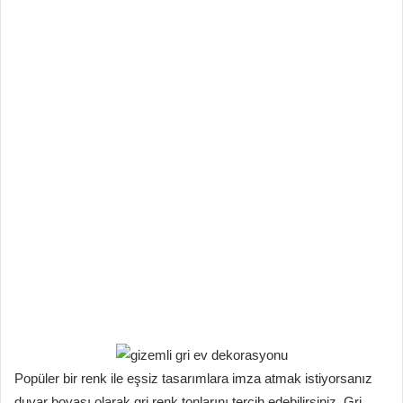
Popüler bir renk ile eşsiz tasarımlara imza atmak istiyorsanız
duvar boyası olarak gri renk tonlarını tercih edebilirsiniz. Gri