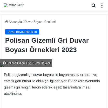
Arama
M
yap
...
Anasayfa
/
Duvar Boyası Renkleri
Duvar Boyası Renkleri
Polisan Gizemli Gri Duvar
Boyası Örnekleri 2023
Polisan Gizemli Gri Duvar Boyası
Polisan gizemli gri duvar boyası ile boyanmış evler ferah ve
estetik görüntüsü ile oldukça ilgi görüyor. Ev dekorasyonunda
gizemli gri rengini tercih ederek eşsiz tasarımlara imza
atabilirsiniz.