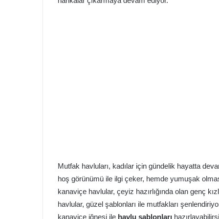
harikalar çıkarmaya devam ediyor.
Mutfak havluları, kadılar için gündelik hayatta deva
hoş görünümü ile ilgi çeker, hemde yumuşak olması 
kanaviçe havlular, çeyiz hazırlığında olan genç kız
havlular, güzel şablonları ile mutfakları şenlendiri
kanaviçe iğnesi ile
havlu şablonları
hazırlayabilirsi