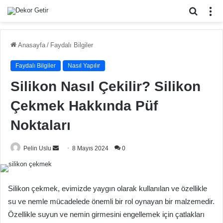
Arama
M
yap
...
Anasayfa
/
Faydalı Bilgiler
Faydalı Bilgiler
Nasıl Yapılır
Silikon Nasıl Çekilir? Silikon
Çekmek Hakkında Püf
Noktaları
Bir
Pelin Uslu
8 Mayıs 2024
0
e-
posta
göndermek
Silikon çekmek, evimizde yaygın olarak kullanılan ve özellikle
su ve nemle mücadelede önemli bir rol oynayan bir malzemedir.
Özellikle suyun ve nemin girmesini engellemek için çatlakları