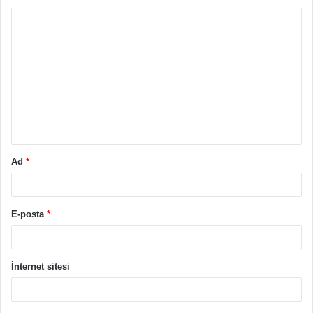
Y
o
r
u
m
*
Ad
*
E-posta
*
İnternet sitesi