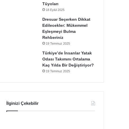
Tüyoları
18 Eylül 2025
Dresuar Seçerken Dikkat
Edilecekler: Mükemmel
Eşleşmeyi Bulma
Rehberiniz
19 Temmuz 2025
Türkiye’de İnsanlar Yatak
Odası Takımını Ortalama
Kaç Yılda Bir Değiştiriyor?
19 Temmuz 2025
İlginizi Çekebilir