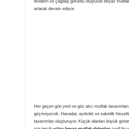
Modern ve çağdaş görüntü oluşturan beyaz mutfakla
artarak devam ediyor.
Her geçen gün yeni ve göz alıcı mutfak tasarımlar
geçmeyecek. Havadar, aydınlık ve sakinlik hissettir
tasarımları oluşturuyor. Küçük alanları büyük gö
için tercih edilen
beyaz mutfak dolapları
zarif bir 