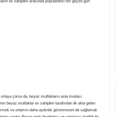
rın ev sahipleri arasında popülaritesi her geçen gün
ı ortaya çıksa da, beyaz mutfakların asla modası
en beyaz mutfaklar ev sahipleri tarafından ilk akla gelen
stermek ve ortamın daha aydınlık görünmesini de sağlamak
ortam yaratır. Beyaz renk ferahlatıcı ve yatıştırıcı özelliği ile