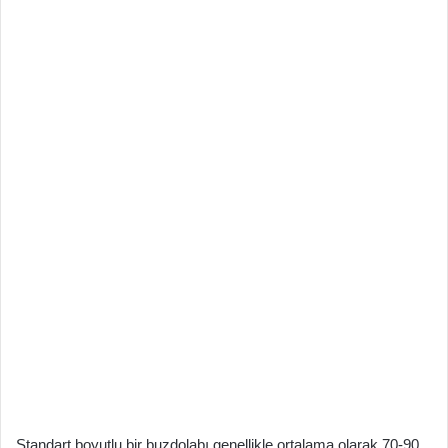
Standart boyutlu bir buzdolabı genellikle ortalama olarak 70-90