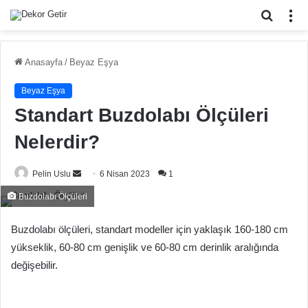
Arama
M
yap
...
Anasayfa
/
Beyaz Eşya
Beyaz Eşya
Standart Buzdolabı Ölçüleri
Nelerdir?
Bir
Pelin Uslu
6 Nisan 2023
1
e-
Buzdolabı Ölçüleri
posta
göndermek
Buzdolabı ölçüleri, standart modeller için yaklaşık 160-180 cm
yükseklik, 60-80 cm genişlik ve 60-80 cm derinlik aralığında
değişebilir.