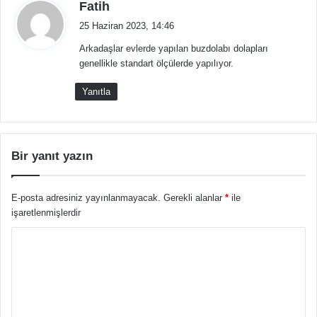
d
Fatih
e
25 Haziran 2023, 14:46
d
Arkadaşlar evlerde yapılan buzdolabı dolapları
i
genellikle standart ölçülerde yapılıyor.
k
i
Yanıtla
:
Bir yanıt yazın
E-posta adresiniz yayınlanmayacak.
Gerekli alanlar
*
ile
işaretlenmişlerdir
Y
o
r
u