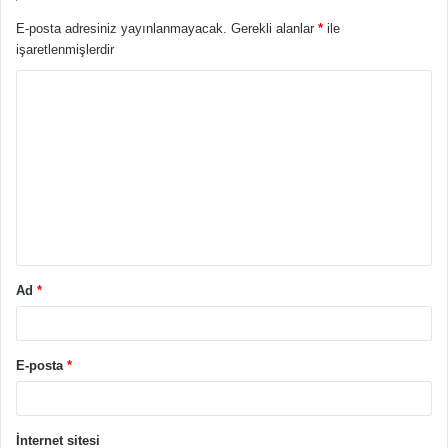
E-posta adresiniz yayınlanmayacak.
Gerekli alanlar
*
ile
işaretlenmişlerdir
Y
o
r
u
m
*
Ad
*
E-posta
*
İnternet sitesi