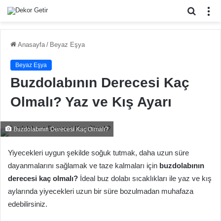
Arama
M
yap
...
Anasayfa
/
Beyaz Eşya
Beyaz Eşya
Buzdolabının Derecesi Kaç
Olmalı? Yaz ve Kış Ayarı
Buzdolabının Derecesi Kaç Olmalı?
Yiyecekleri uygun şekilde soğuk tutmak, daha uzun süre
dayanmalarını sağlamak ve taze kalmaları için
buzdolabının
derecesi kaç olmalı?
İdeal buz dolabı sıcaklıkları ile yaz ve kış
aylarında yiyecekleri uzun bir süre bozulmadan muhafaza
edebilirsiniz.