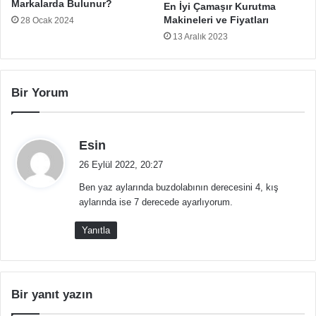
Markalarda Bulunur?
En İyi Çamaşır Kurutma
Makineleri ve Fiyatları
28 Ocak 2024
13 Aralık 2023
Bir Yorum
d
Esin
e
26 Eylül 2022, 20:27
d
Ben yaz aylarında buzdolabının derecesini 4, kış
i
aylarında ise 7 derecede ayarlıyorum.
k
i
Yanıtla
:
Bir yanıt yazın