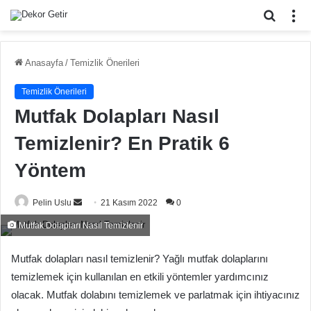
Arama
M
yap
...
Anasayfa
/
Temizlik Önerileri
Temizlik Önerileri
Mutfak Dolapları Nasıl
Temizlenir? En Pratik 6
Yöntem
Bir
Pelin Uslu
21 Kasım 2022
0
e-
Mutfak Dolapları Nasıl Temizlenir
posta
göndermek
Mutfak dolapları nasıl temizlenir? Yağlı mutfak dolaplarını
temizlemek için kullanılan en etkili yöntemler yardımcınız
olacak. Mutfak dolabını temizlemek ve parlatmak için ihtiyacınız