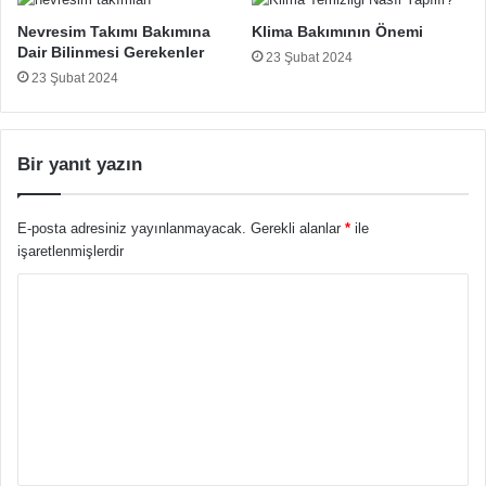
Nevresim Takımı Bakımına
Klima Bakımının Önemi
Dair Bilinmesi Gerekenler
23 Şubat 2024
23 Şubat 2024
Bir yanıt yazın
E-posta adresiniz yayınlanmayacak.
Gerekli alanlar
*
ile
işaretlenmişlerdir
Y
o
r
u
m
*